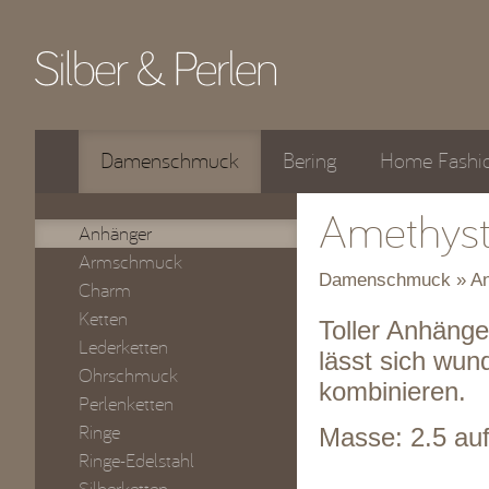
Damenschmuck
Bering
Home Fashi
Amethyst
Anhänger
Armschmuck
Damenschmuck » An
Charm
Ketten
Toller Anhänge
Lederketten
lässt sich wun
Ohrschmuck
kombinieren.
Perlenketten
Ringe
Masse: 2.5 au
Ringe-Edelstahl