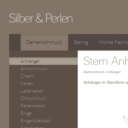
Damenschmuck
Bering
Home Fashi
Stern An
Anhänger
Armschmuck
Damenschmuck » Anhänger
Charm
Anhänger in Sternform a
Ketten
Lederketten
Ohrschmuck
Perlenketten
Ringe
Ringe-Edelstahl