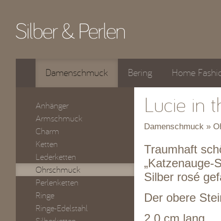
Damenschmuck
Bering
Home Fashi
Lucie in 
Anhänger
Armschmuck
Damenschmuck » O
Charm
Ketten
Traumhaft schö
Lederketten
„Katzenauge-St
Ohrschmuck
Silber rosé ge
Perlenketten
Ringe
Der obere Stein
Ringe-Edelstahl
2.0 cm lang