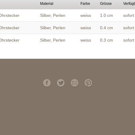
Material
Farbe
Grösse
Verfügb
Ohrstecker
Silber, Perlen
weiss
1.0 cm
sofort
Ohrstecker
Silber, Perlen
weiss
0.4 cm
sofort
Ohrstecker
Silber, Perlen
weiss
0.3 cm
sofort