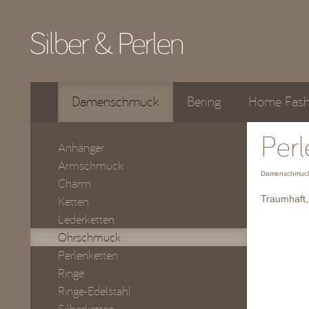
Damenschmuck
Bering
Home Fash
Perl
Anhänger
Armschmuck
Damenschmuck
Charm
Traumhaft,
Ketten
Lederketten
Ohrschmuck
Perlenketten
Ringe
Ringe-Edelstahl