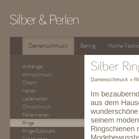
Damenschmuck
Bering
Home Fashi
Silber Ri
Anhänger
Armschmuck
Damenschmuck » Ri
Charm
Ketten
Im bezaubernde
Lederketten
aus dem Hause
Ohrschmuck
wunderschöne 
Perlenketten
seinem modern
Ringe
Ringschienen 
Ringe-Edelstahl
Modebewusste 