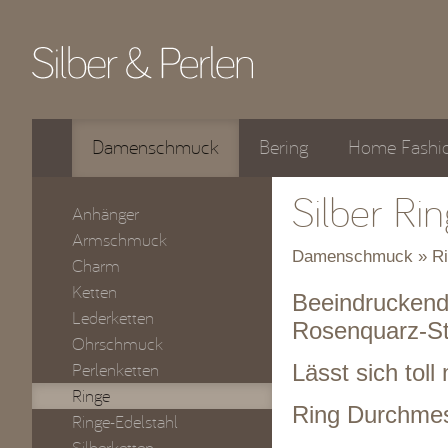
Damenschmuck
Bering
Home Fashi
Silber Ri
Anhänger
Armschmuck
Damenschmuck » Ri
Charm
Ketten
Beeindruckende
Lederketten
Rosenquarz-St
Ohrschmuck
Perlenketten
Lässt sich tol
Ringe
Ring Durchme
Ringe-Edelstahl