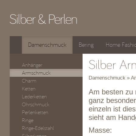
Damenschmuck
Bering
Home Fashi
Silber Ar
Anhänger
Armschmuck
Damenschmuck » A
Charm
Ketten
Am besten zu 
Lederketten
ganz besonder
Ohrschmuck
einzeln ist di
Perlenketten
sieht am Handg
Ringe
Ringe-Edelstahl
Masse: