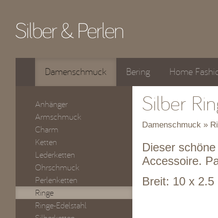
Damenschmuck
Bering
Home Fashi
Silber Ri
Anhänger
Armschmuck
Damenschmuck » Ri
Charm
Ketten
Dieser schöne S
Lederketten
Accessoire. Pas
Ohrschmuck
Perlenketten
Breit: 10 x 2.
Ringe
Ringe-Edelstahl