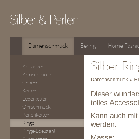
Damenschmuck
Bering
Home Fashi
Silber Ri
Anhänger
Armschmuck
Damenschmuck » Ri
Charm
Ketten
Dieser wunders
Lederketten
tolles Accessoi
Ohrschmuck
Perlenketten
Kann auch mit
Ringe
werden.
Ringe-Edelstahl
Masse: