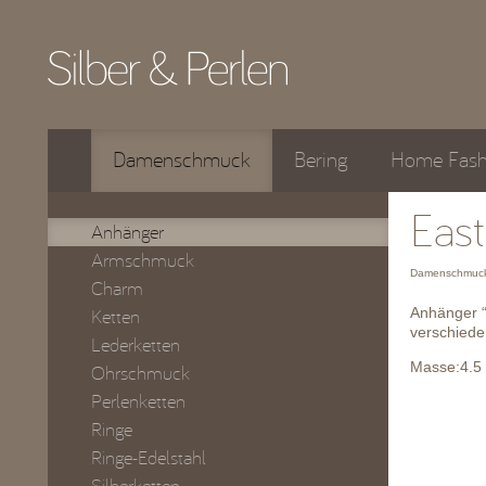
Damenschmuck
Bering
Home Fash
Eas
Anhänger
Armschmuck
Damenschmuck
Charm
Anhänger “E
Ketten
verschiede
Lederketten
Masse:4.5 
Ohrschmuck
Perlenketten
Ringe
Ringe-Edelstahl