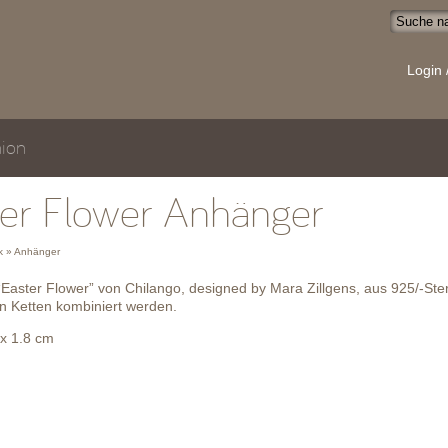
Login 
ion
ter Flower Anhänger
 » Anhänger
aster Flower” von Chilango, designed by Mara Zillgens, aus 925/-Sterli
n Ketten kombiniert werden.
x 1.8 cm