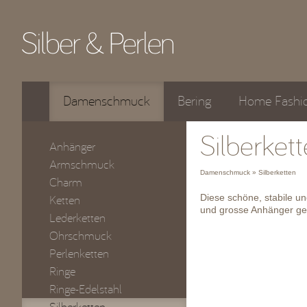
Damenschmuck
Bering
Home Fashi
Silberkett
Anhänger
Armschmuck
Damenschmuck » Silberketten
Charm
Diese schöne, stabile un
Ketten
und grosse Anhänger ge
Lederketten
Ohrschmuck
Perlenketten
Ringe
Ringe-Edelstahl