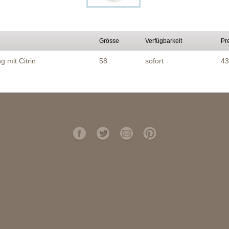
Grösse
Verfügbarkeit
Pr
ng mit Citrin
58
sofort
43