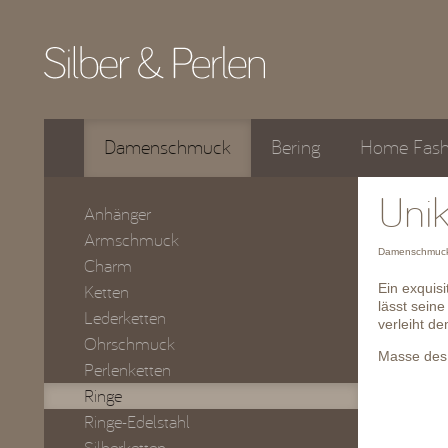
Damenschmuck
Bering
Home Fash
Unik
Anhänger
Armschmuck
Damenschmuck
Charm
Ein exquisi
Ketten
lässt sein
Lederketten
verleiht d
Ohrschmuck
Masse des C
Perlenketten
Ringe
Ringe-Edelstahl