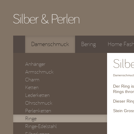
Damenschmuck
Bering
Home Fash
Silb
Anhänger
Armschmuck
Damenschmuck
Charm
Der Ring i
Ketten
Rings thro
Lederketten
Dieser Ring
Ohrschmuck
Perlenketten
Stein Gros
Ringe
Ringe-Edelstahl