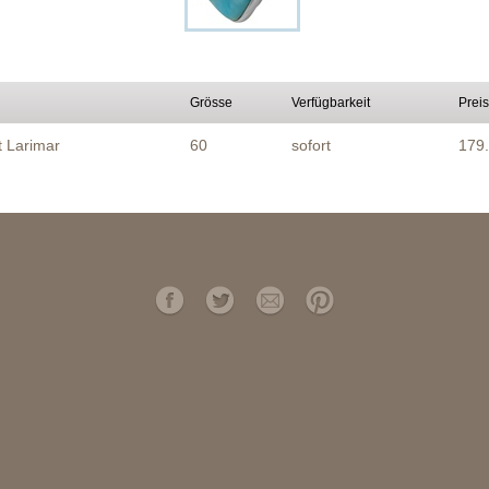
Grösse
Verfügbarkeit
Preis
t Larimar
60
sofort
179