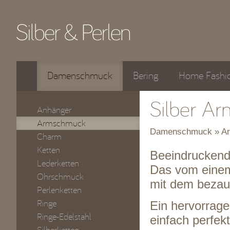
Damenschmuck
Bering
Home Fashi
Silber Ar
Anhänger
Armschmuck
Damenschmuck » A
Charm
Ketten
Beeindruckende
Lederketten
Das vom einem
Ohrschmuck
mit dem bezau
Perlenketten
Ringe
Ein hervorrag
Ringe-Edelstahl
einfach perfekt