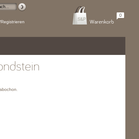
0
Warenkorb
/Registrieren
ondstein
Cabochon.