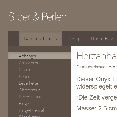
Damenschmuck
Bering
Home Fashi
Herzanhä
Anhänger
Armschmuck
Damenschmuck » An
Charm
Ketten
Dieser Onyx H
Lederketten
widerspiegelt 
Ohrschmuck
Perlenketten
“Die Zeit verge
Ringe
Masse: 2.5 cm
Ringe-Edelstahl