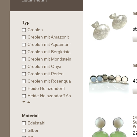
Silberketten
Si
Typ
a
Creolen
Creolen mit Amazonit
Creolen mit Aquamarine
Creolen mit Bergkristall
Creolen mit Mondstein
Si
Creolen mit Onyx
Creolen mit Perlen
4
Creolen mit Rosenquarz
Heide Heinzendorff
Heide Heinzendorff Anhänger
Material
Oh
Sü
Edelstahl
Pr
Silber
2