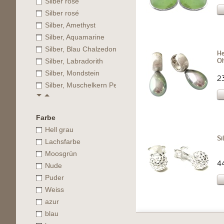
Silber rose
Silber rosé
Silber, Amethyst
Silber, Aquamarine
Silber, Blau Chalzedon
He
Oh
Silber, Labradorith
Silber, Mondstein
2
Silber, Muschelkern Perle
Farbe
Hell grau
Si
Lachsfarbe
Moosgrün
4
Nude
Puder
Weiss
azur
blau