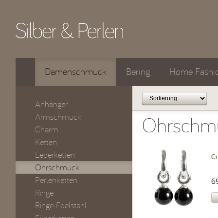
Damenschmuck
Bering
Home Fashi
Anhänger
Armschmuck
Ohrschm
Charm
Ketten
Lederketten
Cr
Ohrschmuck
Perlenketten
6
Ringe
Ringe-Edelstahl