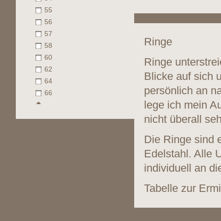
55
56
57
Ringe
58
60
Ringe unterstrei
62
Blicke auf sich 
64
persönlich an n
66
lege ich mein A
nicht überall se
Die Ringe sind 
Edelstahl. Alle
individuell an 
Tabelle zur Erm