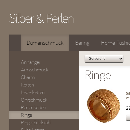
Damenschmuck
Bering
Home Fashi
Anhänger
Armschmuck
Ringe
Charm
Ketten
Lederketten
Si
ve
Ohrschmuck
Perlenketten
2
Ringe
Ringe-Edelstahl