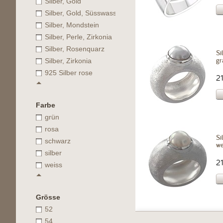
Silber, Gold
Silber, Gold, Süsswasserperle
Silber, Mondstein
Silber, Perle, Zirkonia
Silber, Rosenquarz
Si
gr
Silber, Zirkonia
925 Silber rose
2
Farbe
grün
rosa
Si
schwarz
we
silber
2
weiss
Grösse
52
54