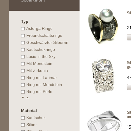
Silberketten
Si
Typ
2
Astorga Ringe
Freundschaftsringe
Geschwärzter Silberring mit Kugeln
Kautschukringe
Lucie in the Sky
Si
Mit Mondstein
gr
Mit Zirkonia
4
Ring mit Larimar
Ring mit Mondstein
Ring mit Perle
Material
Si
un
Kautschuk
Silber
1