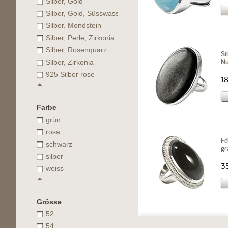
Silber, Gold
Silber, Gold, Süsswasserperle
Silber, Mondstein
Silber, Perle, Zirkonia
Silber, Rosenquarz
Si
N
Silber, Zirkonia
925 Silber rose
1
Farbe
grün
rosa
Ed
schwarz
gr
silber
3
weiss
Grösse
52
54