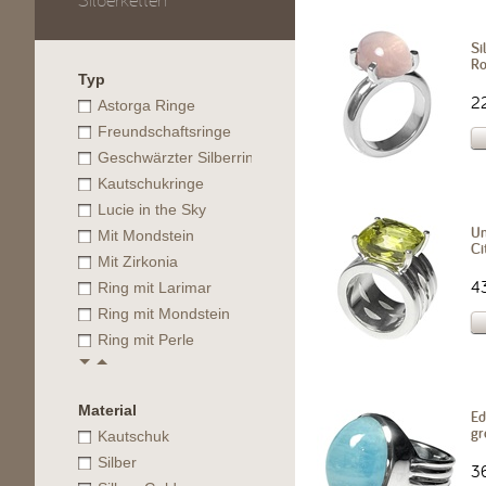
Silberketten
Si
Ro
Typ
2
Astorga Ringe
Freundschaftsringe
Geschwärzter Silberring mit Kugeln
Kautschukringe
Lucie in the Sky
Un
Mit Mondstein
Ci
Mit Zirkonia
4
Ring mit Larimar
Ring mit Mondstein
Ring mit Perle
Material
Ed
gr
Kautschuk
Silber
3