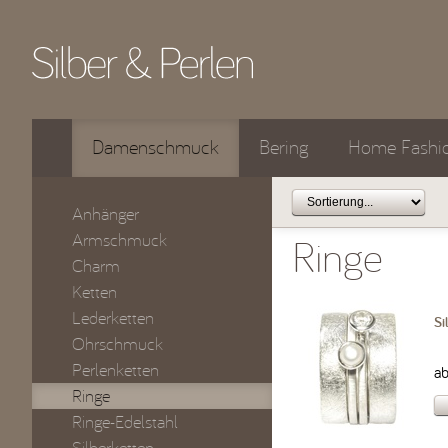
Damenschmuck
Bering
Home Fashi
Anhänger
Armschmuck
Ringe
Charm
Ketten
Lederketten
Si
Ohrschmuck
Perlenketten
a
Ringe
Ringe-Edelstahl