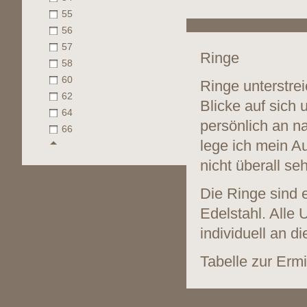
55
56
57
Ringe
58
60
Ringe unterstrei
62
Blicke auf sich 
64
persönlich an n
66
lege ich mein A
nicht überall se
Die Ringe sind 
Edelstahl. Alle
individuell an 
Tabelle zur Erm