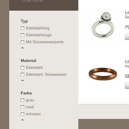
Silberketten
Ed
Sü
Typ
7
Edelstahlring
Edelstahlringe
Mit Süsswasserperle
Material
Ed
ma
Edelstahl
Edelstahl, Süsswasserperle
5
Farbe
grau
rosé
schwarz