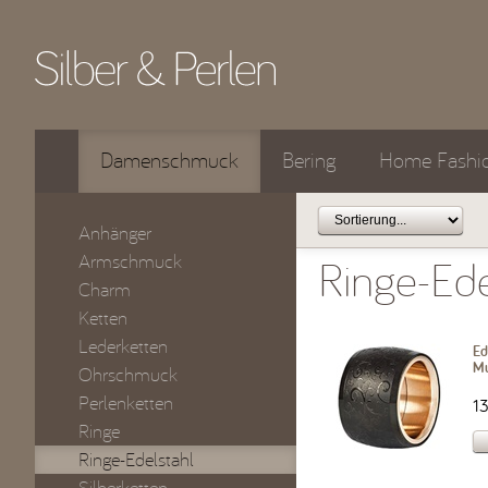
Damenschmuck
Bering
Home Fashi
Anhänger
Armschmuck
Ringe-Ede
Charm
Ketten
Lederketten
Ed
Mu
Ohrschmuck
Perlenketten
1
Ringe
Ringe-Edelstahl