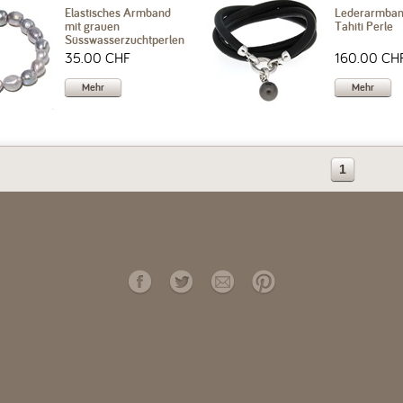
Elastisches Armband
Lederarmban
mit grauen
Tahiti Perle
Süsswasserzuchtperlen
35.00 CHF
160.00 CH
Mehr
Mehr
1