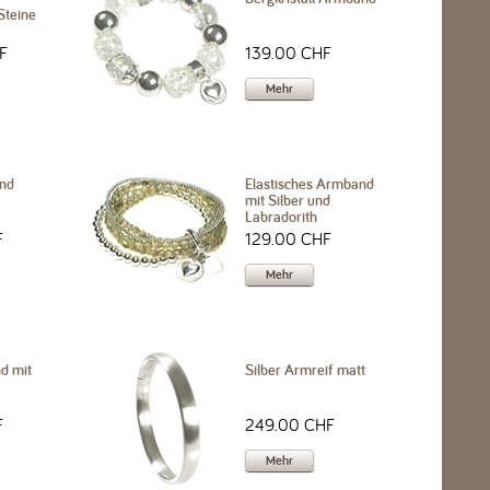
Steine
F
139.00 CHF
Mehr
and
Elastisches Armband
mit Silber und
Labradorith
F
129.00 CHF
Mehr
d mit
Silber Armreif matt
F
249.00 CHF
Mehr