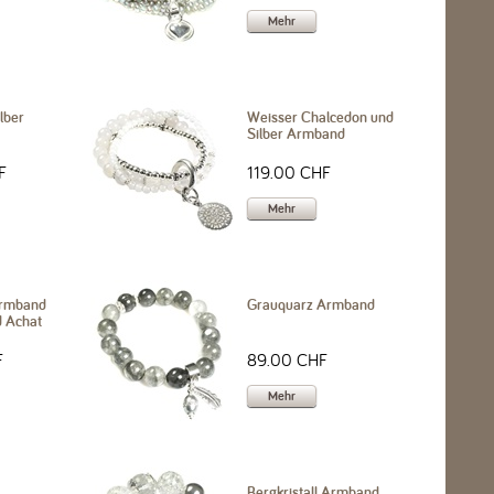
Mehr
ilber
Weisser Chalcedon und
Silber Armband
F
119.00 CHF
Mehr
Armband
Grauquarz Armband
d Achat
F
89.00 CHF
Mehr
Bergkristall Armband