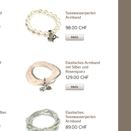
d
Süsswasserperlen
Armband
F
98.00 CHF
Mehr
f
Elastisches Armband
mit Silber und
Rosenquarz
129.00 CHF
Mehr
ilber
Elastisches
Süsswasserperlen
Armband
F
89.00 CHF