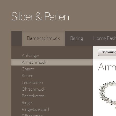
Damenschmuck
Bering
Home Fash
Anhänger
Armschmuck
Arm
Charm
Ketten
Lederketten
Ohrschmuck
Perlenketten
Ringe
Ringe-Edelstahl