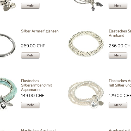
Mehr
Mehr
Silber Armreif glänzen
Elastisches S
Armband
269.00 CHF
236.00 CH
Mehr
Mehr
Elastisches
Elastisches 
Silberarmband mit
mit Silber un
Aquamarine
149.00 CHF
129.00 CH
Mehr
Mehr
Elastisches Armband
Armband mit