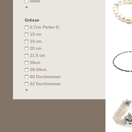
weiss
Grösse
0.7cm Perlen D.
19 cm
19 cm.
20 cm
21.5 cm
55cm
58-59cm
60 Durchmesser
62 Durchmesser