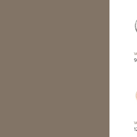
V
9
V
1