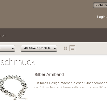
Login 
ion
schmuck
Silber Armband
Ein tolles Design machen dieses Silber Armban
ca. 19 cm lange Schmuckstück wurde aus 925er S