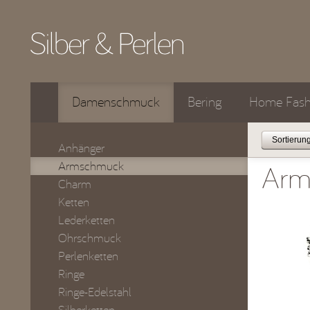
Damenschmuck
Bering
Home Fash
Anhänger
Armschmuck
Arm
Charm
Ketten
Lederketten
Ohrschmuck
Perlenketten
Ringe
Ringe-Edelstahl