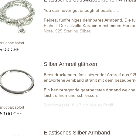
You can never get enough of pearls……
Feines, fünfreihiges dehnbares Armband. Die f
Einheit. Der stilvolle Karabiner mit einem H
Note. 925 Sterling Silber.
erfügbar: sofort
9.00 CHF
Silber Armreif glänzen
Beeindruckender, faszinierender Armreif aus 925
entworfene Armband strahlt mit dem bezaubern
Ein hervorragende gearbeitetes Armand welches 
leicht öffnen und schliessen.
Durchmesser: 8 x 7 cm ovales Profil
erfügbar: sofort
69.00 CHF
Elastisches Silber Armband