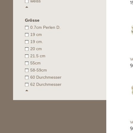
weiss
1
Grösse
0.7cm Perlen D.
19 cm
19 cm.
20 cm
21.5 cm
V
55cm
9
58-59cm
60 Durchmesser
62 Durchmesser
V
9