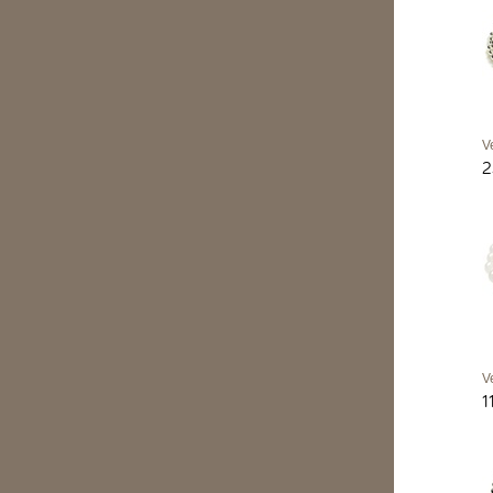
V
2
V
1