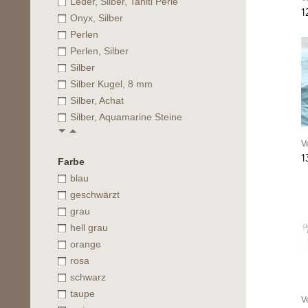
Leder, Silber, Tahiti Perle
1
Onyx, Silber
Perlen
Perlen, Silber
Silber
Silber Kugel, 8 mm
Silber, Achat
Silber, Aquamarine Steine
V
1
Farbe
blau
geschwärzt
grau
hell grau
orange
rosa
schwarz
taupe
V