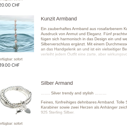
20.00 CHF
Kunzit Armband
Ein zauberhaftes Armband aus rosafarbenem Kun
Ausdruck von Anmut und Eleganz. Fünf prachtvo
fügen sich harmonisch in das Design ein und we
Silberverschluss ergänzt. Mit einem Durchmess
an das Handgelenk an und ist ein vielseitiger Beg
verleiht jedem Outfit eine zarte, aber wirkungsv
zeitlose Schönheit vereint.
erfügbar: sofort
39.00 CHF
Silber Armand
……. Silver trendy and stylish ………
Feines, fünfreihiges dehnbares Armband. Tolle S
Karabiner sowie zwei Herzen als Anhänger zeic
925 Sterling Silber.
erfügbar: sofort