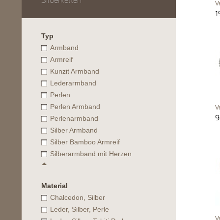
Silberketten
V
1
Typ
Armband
Armreif
Kunzit Armband
Lederarmband
Perlen
Perlen Armband
V
9
Perlenarmband
Silber Armband
Silber Bamboo Armreif
Silberarmband mit Herzen
Material
Chalcedon, Silber
Leder, Silber, Perle
V