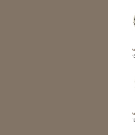
V
1
V
1