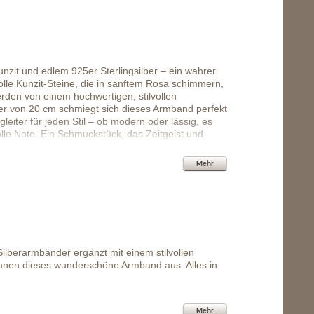
zit und edlem 925er Sterlingsilber – ein wahrer
lle Kunzit-Steine, die in sanftem Rosa schimmern,
rden von einem hochwertigen, stilvollen
er von 20 cm schmiegt sich dieses Armband perfekt
leiter für jeden Stil – ob modern oder lässig, es
olle Note. Ein Schmuckstück, das Zeitgeist und
Mehr
ilberarmbänder ergänzt mit einem stilvollen
hnen dieses wunderschöne Armband aus. Alles in
Mehr