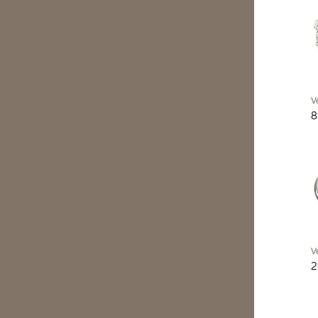
V
8
V
2