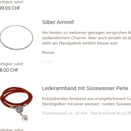
erfügbar: sofort
99.00 CHF
Silber Armreif
Am besten zu mehreren getragen versprühen Ar
südländischem Charme. Aber auch einzeln ist d
sieht am Handgelenk wirklich klasse aus!
Masse:
4 mm
erfügbar: sofort
8.00 CHF
Durchmesser: 62 Gr.
Lederarmband mit Süsswasser Perle
Entzückendes Armband aus orangefarbenem Led
Sterlingsilber mit einer weissen, runden Süsswa
Durchmesser ca. 10 mm. Das Armband ist ca.55
erfügbar: sofort